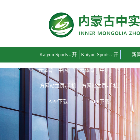
Kaiyun Sports - 开云体育『中国』官方网站主页-手机
Kaiyun Sports - 开
Kaiyun Sports - 开
新
云体育『中国』官
云体育『中国』官
方网站主页-手机
方网站主页-手机
APP下载
APP下载