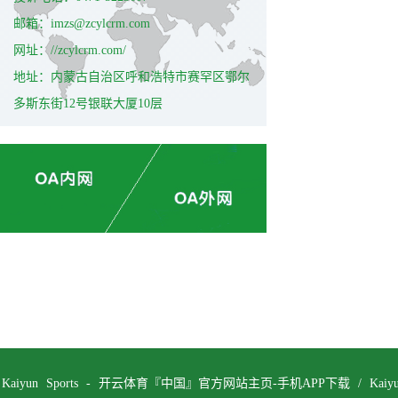
邮箱：imzs@zcylcrm.com
网址：//zcylcrm.com/
地址：内蒙古自治区呼和浩特市赛罕区鄂尔
多斯东街12号银联大厦10层
Kaiyun Sports - 开云体育『中国』官方网站主页-手机APP下载
/
Kai