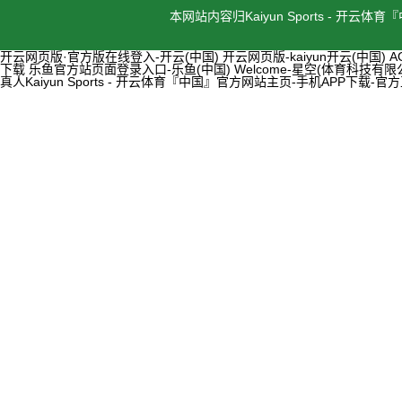
本网站内容归Kaiyun Sports - 
开云网页版·官方版在线登入-开云(中国)
开云网页版-kaiyun开云(中国)
A
下载
乐鱼官方站页面登录入口-乐鱼(中国)
Welcome-星空(体育科技有限
真人Kaiyun Sports - 开云体育『中国』官方网站主页-手机APP下载-官