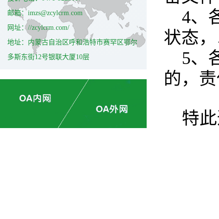
4、
邮箱：imzs@zcylcrm.com
网址：//zcylcrm.com/
状态，
地址：内蒙古自治区呼和浩特市赛罕区鄂尔
5、
多斯东街12号银联大厦10层
的，责
特此