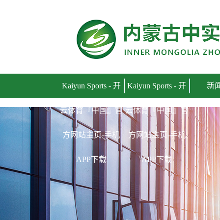
Kaiyun Sports - 开云体育『中国』官方网站主页-手机
Kaiyun Sports - 开
Kaiyun Sports - 开
新
云体育『中国』官
云体育『中国』官
方网站主页-手机
方网站主页-手机
APP下载
APP下载