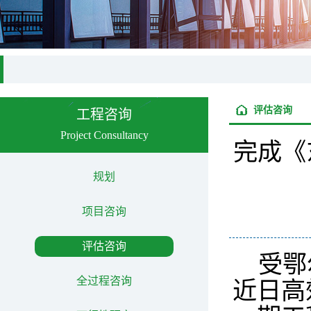
评估咨询
工程咨询
Project Consultancy
完成《
规划
项目咨询
评估咨询
受鄂
全过程咨询
近日高