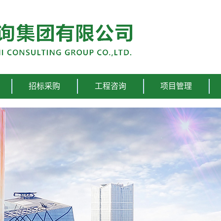
APP下载
招标采购
工程咨询
项目管理