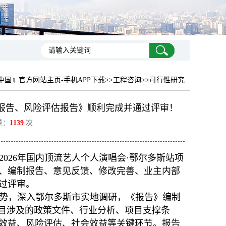
云体育『中国』官方网站主页-手机APP下载
>>工程咨询>>可行性研究
究报告、风险评估报告》顺利完成并通过评审！
量：
1139
次
026年国内顶流艺人个人演唱会·鄂尔多斯站项
、编制报告、意见反馈、修改完善、业主内部
过评审。
势，深入鄂尔多斯市实地调研，《报告》编制
项目涉及的政策文件、行业分析、项目支撑条
效益、风险评估、社会效益等关键环节。报告