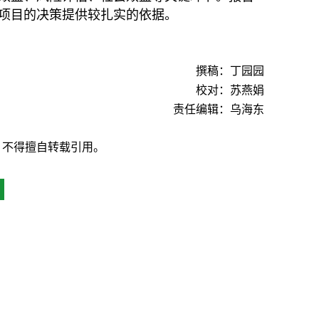
项目的决策提供较扎实的依据。
撰稿：丁园园
校对：苏燕娟
责任编辑：乌海东
，不得擅自转载引用。