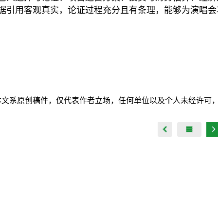
据引用客观真实，论证过程充分且有条理，能够为演唱会
本文系原创稿件，仅代表作者立场，任何单位以及个人未经许可