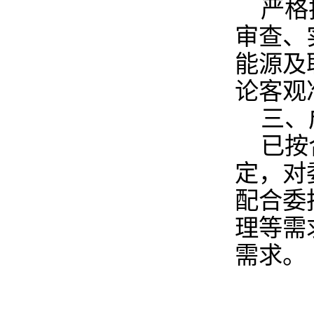
严格
审查、
能源及
论客观
三、
已按
定，对
配合委
理等需
需求。