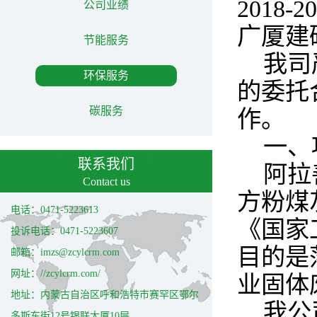
201
公司业绩
广厦建
节能服务
我司
环保服务
的委托
碳服务
作。
一、
联系我们
阿拉
Contact us
方粉煤
电话：0471-5223613
《国家
投诉电话：0471-5223607
目的是
邮箱：imzs@zcylcrm.com
网址：//zcylcrm.com/
业固体
地址：内蒙古自治区呼和浩特市赛罕区鄂尔
我公
多斯东街12号银联大厦10层