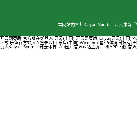
本网站内容归Kaiyun Sports - 
开云网页版·官方版在线登入-开云(中国)
开云网页版-kaiyun开云(中国)
A
下载
乐鱼官方站页面登录入口-乐鱼(中国)
Welcome-星空(体育科技有限
真人Kaiyun Sports - 开云体育『中国』官方网站主页-手机APP下载-官