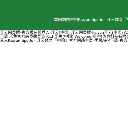
本网站内容归Kaiyun Sports - 
开云网页版·官方版在线登入-开云(中国)
开云网页版-kaiyun开云(中国)
A
下载
乐鱼官方站页面登录入口-乐鱼(中国)
Welcome-星空(体育科技有限
真人Kaiyun Sports - 开云体育『中国』官方网站主页-手机APP下载-官