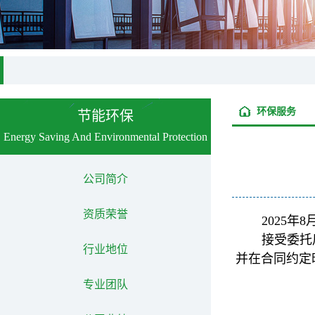
环保服务
节能环保
Energy Saving And Environmental Protection
公司简介
资质荣誉
2025
接受委托
行业地位
并在合同约定
专业团队