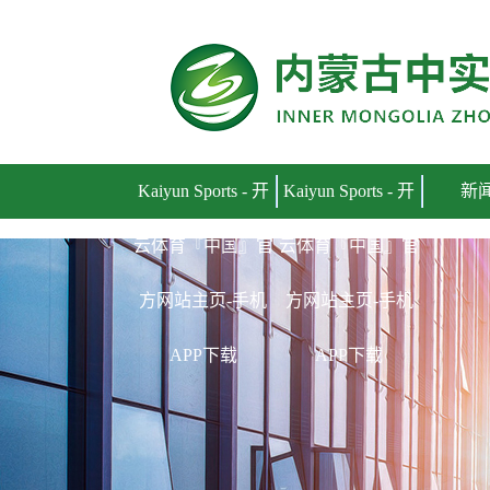
Kaiyun Sports - 开云体育『中国』官方网站主页-手机
Kaiyun Sports - 开
Kaiyun Sports - 开
新
云体育『中国』官
云体育『中国』官
方网站主页-手机
方网站主页-手机
APP下载
APP下载