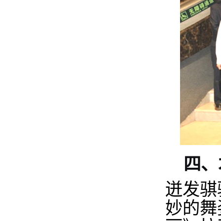
四、
迸发骐
妙的舞